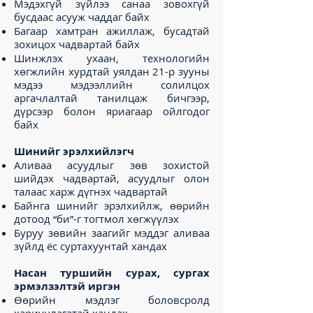
Мэдэхгүй зүйлээ санаа зовохгүй
бусдаас асууж чаддаг байх
Багаар хамтран ажиллаж, бусадтай
зохицох чадвартай байх
Шинжлэх ухаан, технологийн
хөгжлийн хурдтай уялдан 21-р зууны
мэдээ мэдээллийн солилцох
аргачлалтай танилцаж бичгээр,
дүрсээр болон яриагаар ойлгодог
байх
Шинийг эрэлхийлэгч
Аливаа асуудлыг зөв зохистой
шийдэх чадвартай, асуудлыг олон
талаас харж дүгнэх чадвартай
Байнга шинийг эрэлхийлж, өөрийн
дотоод “би”-г тогтмол хөгжүүлэх
Буруу зөвийн заагийг мэддэг аливаа
зүйлд ёс суртахуунтай хандах
Насан туршийн сурах, сургах
эрмэлзэлтэй иргэн
Өөрийн мэдлэг боловсролд