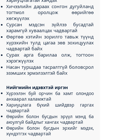
хариуцлагатай хандах
Хичээлийн дараах сонгон дугуйланд
тогтмол оролцож өөрийгөө
хөгжүүлэх
Сурсан мэдсэн зүйлээ бусадтай
харамгүй хуваалцах чадвартай
Өөртөө хэтийн зорилго тавьж түүнд
хүрэхийн тулд цагаа зөв зохицуулах
чадвартай байх
Сурах арга барилаа олж, тогтоон
хэрэгжүүлэх
Насан туршдаа тасралтгүй боловсрол
эзэмших эрмэлзэлтэй байх
Нийгмийн идэвхтэй иргэн
Хүрээлэн буй орчин ба хамт олондоо
анхаарал халамжтай
Хариуцлага бүхий шийдвэр гаргах
чадвартай
Өөрийн болон бусдын эрүүл мэнд ба
аюулгүй байдлыг хангах чадвартай
Өөрийн болон бусдын эрхийг мэдэх,
хүндэтгэх чадвартай