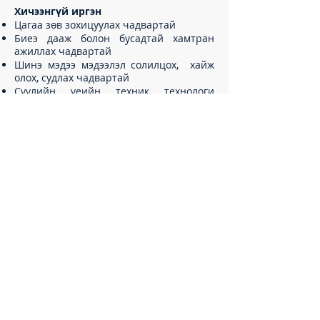
Хичээнгүй иргэн
Цагаа зөв зохицуулах чадвартай
Биеэ дааж болон бусадтай хамтран
ажиллах чадвартай
Шинэ мэдээ мэдээлэл солилцох, хайж
олох, судлах чадвартай
Сүүлийн үеийн техник технологи
ашиглаж мэддэг, аливааг шинээр сурах
эрмэлзэлтэй
Хаяг
17/1 Эрхүүгийн гудамж
7-р хороо, Сүхбаатар дүүрэг
Улаанбаатар, Монгол Улс
Утас
+976 11 354 038
/
+976 8300 0011
Ажлын цаг
Ажлын өдрүүдэд 08:00 - 16:00 цагийн хооронд
ажиллана.​
Имэйл
info@germanschool.edu.mn