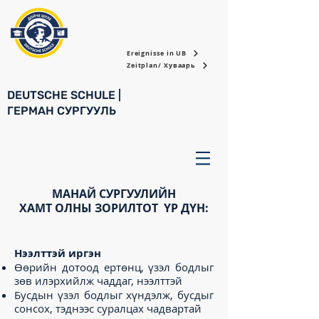
Ereignisse in UB
Zeitplan/ Хуваарь
DEUTSCHE SCHULE |
ГЕРМАН СУРГУУЛЬ
МАНАЙ СУРГУУЛИЙН
ХАМТ ОЛНЫ ЗОРИЛТОТ ҮР ДҮН:
Нээлттэй иргэн
Өөрийн дотоод ертөнц, үзэл бодлыг
зөв илэрхийлж чаддаг, нээлттэй
Бусдын үзэл бодлыг хүндэлж, бусдыг
сонсох, тэднээс суралцах чадвартай