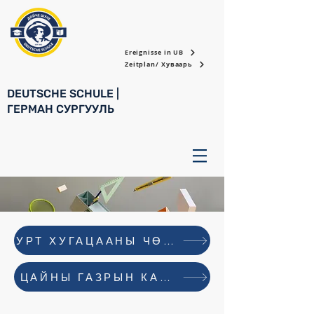
Ereignisse in UB
Zeitplan/ Хуваарь
DEUTSCHE SCHULE |
ГЕРМАН СУРГУУЛЬ
УРТ ХУГАЦААНЫ ЧӨЛӨӨ АВАХ ХҮСЭЛТ
ЦАЙНЫ ГАЗРЫН КАРТ ДАХИН ЗАХИАЛА