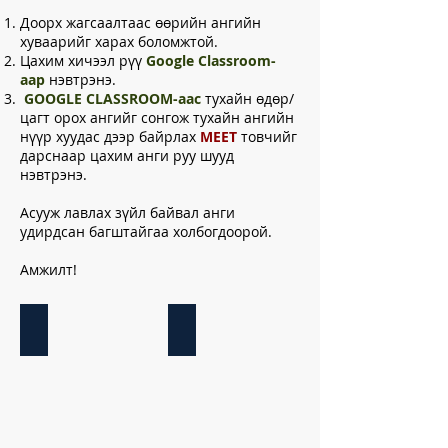
Доорх жагсаалтаас өөрийн ангийн
хуваарийг харах боломжтой.
Цахим хичээл рүү
Google Classroom-
аар
нэвтрэнэ.
GOOGLE CLASSROOM-аас
тухайн өдөр/
цагт орох ангийг сонгож тухайн ангийн
нүүр хуудас дээр байрлах
MEET
товчийг
дарснаар цахим анги руу шууд
нэвтрэнэ.
Асууж лавлах зүйл байвал анги
удирдсан багштайгаа холбогдоорой.
Амжилт!
10a Klasse
11a Klasse