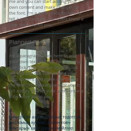
me and you can start adding your
own content and make changes to
the font. I’m a great place for you to
tell a story and let your users know a
little more about you.
Planned Giving
I'm a paragraph. Click here to add
your own text and edit me. It’s easy.
Just click “Edit Text” or double click
me and you can start adding your
own content and make changes to
the font. I’m a great place for you to
tell a story and let your users know a
little more about you.
Сонирхсон ажлын байрыг тодотгож,
дипломын хуулбар болон товч
намтарын хамт доорх имэйлээр