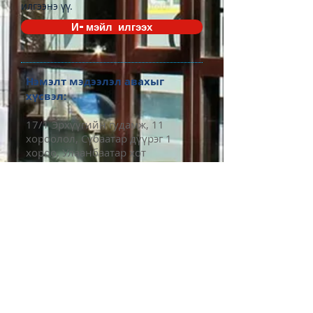
илгээнэ үү.
И-мэйл илгээх
Нэмэлт мэдээлэл авахыг
хүсвэл:
17/1 Эрхүүгийн гудамж, 11
хороолол, Сүбаатар дүүрэг 1
хороо, Улаанбаатар хот
Утас:
8300-0011
info@germanschool.edu.mn
Хаяг
17/1 Эрхүүгийн гудамж
7-р хороо, Сүхбаатар дүүрэг
Улаанбаатар, Монгол Улс
Утас