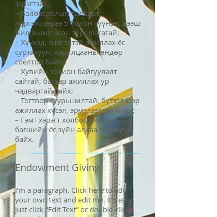
зэрэгтэй;
– Боловсролын салбарт,
мэргэжлээрээ 5 болон түүнээс дээш
жил ажилласан туршлагатай;
– Хүүхэд, эцэг эхтэй ажиллах ёс
суртахуун, харилцааны өндөр
соёлтой байх;
– Хувийн зохион байгуулалт
сайтай, багаар ажиллах ур
чадвартай байх;
– Тогтвор суурьшилтай, бүтээлчээр
ажиллах хүсэл, эрмэлзэлтэй байх;
– Гэмт хэрэгт холбогдоогүй,
багшийн ёс зүйн алдаа гаргаагүй
байх.
Endowment Giving
I'm a paragraph. Click here to add
your own text and edit me. It’s easy.
Just click “Edit Text” or double click