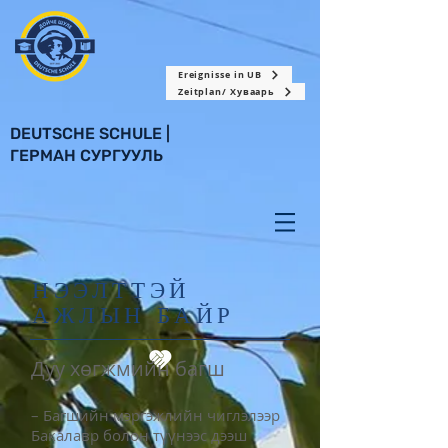
Ereignisse in UB
Zeitplan/ Хуваарь
DEUTSCHE SCHULE |
ГЕРМАН СУРГУУЛЬ
НЭЭЛТТЭЙ
АЖЛЫН БАЙР
Дуу хөгжмийн багш
– Багшийн мэргэжлийн чиглэлээр
Бакалавр болон түүнээс дээш